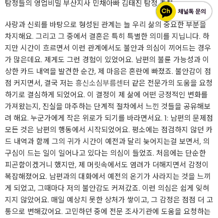
탐정들의 영업비밀 부산지사 민채아빠 김태진 탐정 추천
사랑과 신뢰를 바탕으로 형성된 관계는 늘 우리 삶의 중요한 부분을
차지해요. 그리고 그 중에서 결혼은 특히 특별한 의미를 지닙니다. 하
지만 시간이 흐르면서 이런 관계에서도 불안과 의심이 끼어드는 경우
가 많은데요. 제게도 그런 경험이 있었어요. 남편의 불륜 가능성과 이
상한 카드 내역을 발견한 순간, 제 마음은 혼란에 빠졌죠. 불안감이 점
점 커지면서, 결국 저는
흥신소심부름센터
같은 전문가의 도움을 요청
하기로 결심하게 되었어요. 이 결정이 제 삶에 어떤 긍정적인 변화를
가져왔는지, 진실을 마주하는 단계적 절차에서 느낀 것들을 공유해보
려 해요. 누군가에게 작은 위로가 되기를 바라면서요. 1: 남편의 문제점
모든 것은 남편의 행동에서 시작되었어요. 평소에는 점검하지 않던 카
드 내역과 함께 그의 귀가 시간이 예전과 달리 늦어지는걸 보면서, 의
구심이 드는 일이 일어나고 있다는 의심이 들었죠. 처음에는 단순한
피곤함이겠거니 했지만, 제 머릿속에서도 염려가 더해지면서 감정이
복잡해졌어요. 남편과의 대화에서 예전의 온기가 사라지는 것을 느끼
게 되었고, 그때마다 저의 불안감도 커져갔죠. 이런 의심은 쉽게 잊혀
지지 않았어요. 매일 예상치 못한 상처가 쌓이고, 그 감정은 점점 더 고
통으로 변해갔어요. 고민하던 중에 전문 조사기관에 도움을 요청하는