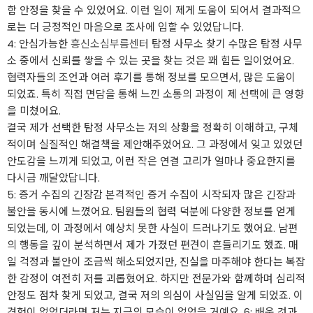
함 안정을 찾을 수 있었어요. 이런 일이 제게 도움이 되어서 결과적으
로는 더 긍정적인 마음으로 조사에 임할 수 있었답니다.
4: 안심가능한
흥신소심부름센터
탐정 사무소 찾기 수많은 탐정 사무
소 중에서 신뢰를 쌓을 수 있는 곳을 찾는 것은 꽤 힘든 일이었어요.
협력자들의 조언과 여러 후기를 통해 정보를 모으면서, 많은 도움이
되었죠. 특히 직접 면담을 통해 느낀 소통의 과정이 제 선택에 큰 영향
을 미쳤어요.
결국 제가 선택한 탐정 사무소는 저의 상황을 정확히 이해하고, 구체
적이며 실질적인 해결책을 제안해주었어요. 그 과정에서 잊고 있었던
안도감을 느끼게 되었고, 이런 작은 연결 고리가 얼마나 중요한지를
다시금 깨달았답니다.
5: 증거 수집의 긴장감 본격적인 증거 수집이 시작되자 많은 긴장과
불안을 동시에 느꼈어요. 팀원들의 협력 덕분에 다양한 정보를 얻게
되었는데, 이 과정에서 예상치 못한 사실이 드러나기도 했어요. 남편
의 행동을 깊이 분석하면서 제가 가졌던 편견이 흔들리기도 했죠. 매
일 걱정과 불안이 조금씩 해소되었지만, 진실을 마주해야 한다는 복잡
한 감정이 여전히 저를 괴롭혔어요. 하지만 전문가와 함께하며 심리적
안정도 점차 찾게 되었고, 결국 저의 의심이 사실임을 알게 되었죠. 이
경험이 없었더라면 저는 지금의 모습이 없었을 거예요. 6: 배운 것과