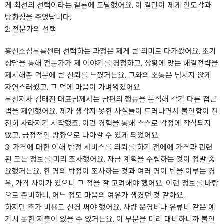
게 최선의 선택이라는 결론에 도달했어요. 이 결단이 제게 안도감과
방향성을 주었답니다.
2: 전문가의 선택
흥신소심부름센터
선택하는 과정은 제게 큰 의미로 다가왔어요. 초기
상담을 통해 전문가가 제 이야기를 경청하고, 상황에 맞는 해결전략을
제시해준 덕분에 큰 신뢰를 느꼈거든요. 그와의 소통은 넘치지 않게
자연스러웠고, 그 덕에 마음이 가벼워졌어요.
부산지사 김태진 대표님께서는 남편의 행동을 분석해 각기 다른 접근
법을 제안했어요. 제가 생각지 못한 사실들이 드러나면서 불안함이 천
천히 사라지기 시작했죠. 이런 경험을 통해 스스로 감정에 잠식되지
않고, 긍정적인 방향으로 나아갈 수 있게 되었어요.
3: 가격에 대한 이해 탐정 서비스를 의뢰를 하기 전에에 가격과 관련
된 모든 정보를 미리 조사했어요. 자금 계획을 수립하는 것이 정말 중
요했거든요. 한 명의 탐정이 조사하는 것과 여러 명이 팀을 이루는 경
우, 가격 차이가 있으니 그 점을 잘 고려해야 했어요. 이런 정보를 바탕
으로 준비하니, 어느 정도 마음의 여유가 생겼던 것 같아요.
하지만 추가 비용도 신경 써야 했어요. 차량 운영비나 유류비 같은 예
기치 못한 지출이 있을 수 있거든요. 이 부분을 미리 대비하니까 불안