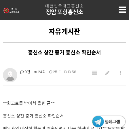
대한민국대표흥신소
정암 포항흥신소
자유게시판
흥신소 상간 증거 흥신소 확인순서
0건
24회
25-11-13 13:58
**원고료를 받아서 올린 글**
흥신소
상간 증거
흥신소
확인순서
배우자의 이상한 행동이 계속되면서 마음 한편이 무너지는 느낌을 받