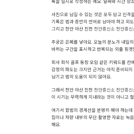
록을 일지로 작성하는 예요. 날짜와 시간 장
사진으로 남길 수 있는 것은 모두 담고 인격
기록은 법과 증언의 언어로 남아야 하고 외
그리고 천안 아산 진천
천안흥신소
천안흥신
추궁은 은폐를 낳아요. 오늘의 분노가 내일의
바뀌는 구간을 표시하고 반복되는 외출 핑곗
회사 회식 골프 동창 모임 같은 키워드를 
감정의 파도는 크지만 근거는 아직 준비되지 
남기고 법의 도움이 되지 않아요.
그래서 천안 아산 진천
천안흥신소
천안흥신
이 시기는 무력하게 지내라는 것이 아니고 철
여기서 합법의 경계선을 분명히 해야 하는데 
집이나 차량 내부의 무단 촬영한 자료는 녹음
해요.