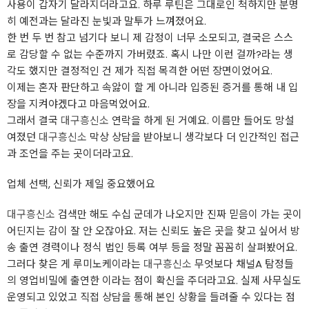
사용이 갑자기 달라지더라고요. 하루 루틴은 그대로인 척하지만 분명
히 예전과는 달라진 눈빛과 말투가 느껴졌어요.
한 번 두 번 참고 넘기다 보니 제 감정이 너무 소모되고, 결국은 스스
로 감당할 수 없는 수준까지 가버렸죠. 혹시 나만 이런 걸까?라는 생
각도 했지만 결정적인 건 제가 직접 목격한 어떤 장면이었어요.
이제는 혼자 판단하고 속앓이 할 게 아니라 입증된 증거를 통해 내 입
장을 지켜야겠다고 마음먹었어요.
그래서 결국
대구흥신소
연락을 하게 된 거예요. 이름만 들어도 망설
여졌던
대구흥신소
막상 상담을 받아보니 생각보다 더 인간적인 접근
과 조언을 주는 곳이더라고요.
업체 선택, 신뢰가 제일 중요했어요
대구흥신소
검색만 해도 수십 군데가 나오지만 진짜 믿음이 가는 곳이
어딘지는 감이 잘 안 오잖아요. 저는 신뢰도 높은 곳을 찾고 싶어서 방
송 출연 경력이나 정식 법인 등록 여부 등을 정말 꼼꼼히 살펴봤어요.
그러다 찾은 게 루미노케이라는
대구흥신소
무엇보다 채널A 탐정들
의 영업비밀에 출연한 이라는 점이 확신을 주더라고요. 실제 사무실도
운영되고 있었고 직접 상담을 통해 본인 상황을 들려줄 수 있다는 점