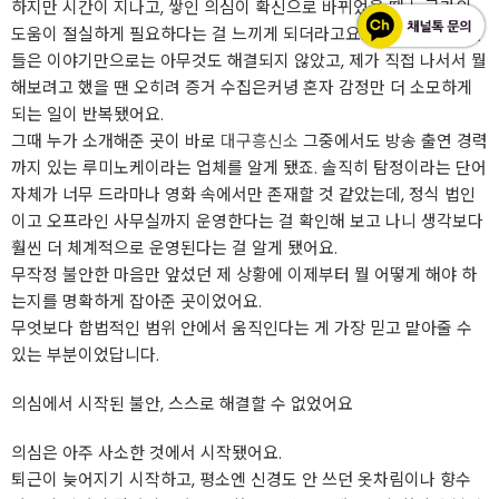
하지만 시간이 지나고, 쌓인 의심이 확신으로 바뀌었을 땐 누군가의
도움이 절실하게 필요하다는 걸 느끼게 되더라고요. 그동안 주변에서
들은 이야기만으로는 아무것도 해결되지 않았고, 제가 직접 나서서 뭘
해보려고 했을 땐 오히려 증거 수집은커녕 혼자 감정만 더 소모하게
되는 일이 반복됐어요.
그때 누가 소개해준 곳이 바로
대구흥신소
그중에서도 방송 출연 경력
까지 있는 루미노케이라는 업체를 알게 됐죠. 솔직히 탐정이라는 단어
자체가 너무 드라마나 영화 속에서만 존재할 것 같았는데, 정식 법인
이고 오프라인 사무실까지 운영한다는 걸 확인해 보고 나니 생각보다
훨씬 더 체계적으로 운영된다는 걸 알게 됐어요.
무작정 불안한 마음만 앞섰던 제 상황에 이제부터 뭘 어떻게 해야 하
는지를 명확하게 잡아준 곳이었어요.
무엇보다 합법적인 범위 안에서 움직인다는 게 가장 믿고 맡아줄 수
있는 부분이었답니다.
의심에서 시작된 불안, 스스로 해결할 수 없었어요
의심은 아주 사소한 것에서 시작됐어요.
퇴근이 늦어지기 시작하고, 평소엔 신경도 안 쓰던 옷차림이나 향수