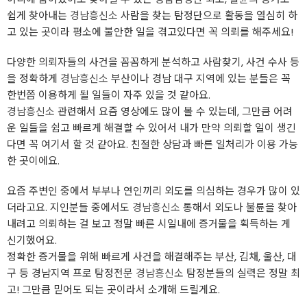
쉽게 찾아내는
경남흥신소
사람을 찾는 탐정단으로 활동을 열심히 하
고 있는 곳이라 평소에 불안한 일을 겪고있다면 꼭 의뢰를 해주세요!
다양한 의뢰자들의 사건을 꼼꼼하게 분석하고 사람찾기, 사건 수사 등
을 정확하게
경남흥신소
부산이나 경남 대구 지역에 있는 분들은 꼭
한번쯤 이용하게 될 일들이 자주 있을 것 같아요.
경남흥신소
관련해서 요즘 영상에도 많이 볼 수 있는데, 그만큼 어려
운 일들을 쉽고 빠르게 해결할 수 있어서 내가 만약 의뢰할 일이 생긴
다면 꼭 여기서 할 것 같아요. 친절한 상담과 빠른 일처리가 이용 가능
한 곳이에요.
요즘 주변인 중에서 부부나 연인끼리 외도를 의심하는 경우가 많이 있
더라고요. 지인분들 중에서도
경남흥신소
통해서 외도나 불륜을 찾아
내려고 의뢰하는 걸 보고 정말 빠른 시일내에 증거물을 획득하는 게
신기했어요.
정확한 증거물을 위해 빠르게 사건을 해결해주는 부산, 김채, 울산, 대
구 등 경남지역 프로 탐정전문
경남흥신소
탐정분들의 실력은 정말 최
고! 그만큼 믿어도 되는 곳이라서 소개해 드릴게요.