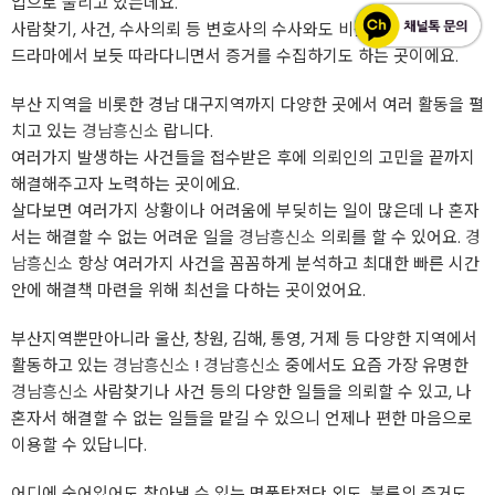
업으로 불리고 있는데요.
사람찾기, 사건, 수사의뢰 등 변호사의 수사와도 비슷하지만 영화나
드라마에서 보듯 따라다니면서 증거를 수집하기도 하는 곳이에요.
부산 지역을 비롯한 경남 대구지역까지 다양한 곳에서 여러 활동을 펼
치고 있는
경남흥신소
랍니다.
여러가지 발생하는 사건들을 접수받은 후에 의뢰인의 고민을 끝까지
해결해주고자 노력하는 곳이에요.
살다보면 여러가지 상황이나 어려움에 부딪히는 일이 많은데 나 혼자
서는 해결할 수 없는 어려운 일을
경남흥신소
의뢰를 할 수 있어요.
경
남흥신소
항상 여러가지 사건을 꼼꼼하게 분석하고 최대한 빠른 시간
안에 해결책 마련을 위해 최선을 다하는 곳이었어요.
부산지역뿐만아니라 울산, 창원, 김해, 통영, 거제 등 다양한 지역에서
활동하고 있는
경남흥신소
!
경남흥신소
중에서도 요즘 가장 유명한
경남흥신소
사람찾기나 사건 등의 다양한 일들을 의뢰할 수 있고, 나
혼자서 해결할 수 없는 일들을 맡길 수 있으니 언제나 편한 마음으로
이용할 수 있답니다.
어디에 숨어있어도 찾아낼 수 있는 명품탐정단 외도, 불륜의 증거도