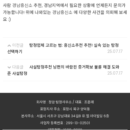
사람
경남흥신소
추천, 경남지역에서 필요한 상황에 언제든지 문의가
가능합니다! 위에 나와있는
경남흥신소
에 다양한 사건을 의뢰해 보세
요 :)
이전글
탐정업체 고르는 법: 흥신소추천 추천! 실속 있는 탐정
25.07.17
선택하기
다음글
사설탐정추천 남편의 바람핀 증거확보 불륜 해결 도와
25.07.17
준 사설탐정
회사명 : 정암 탐정사무소 / 대표 : 조훈래
포항지사 주소 : 포항시 북구 양덕동
본사주소 : 서울시 서초구 강남대로 34길8 유.엘.아이빌딩 6층
사업자 등록번호 : 299-13-02501
대표전화 : 1688-8922