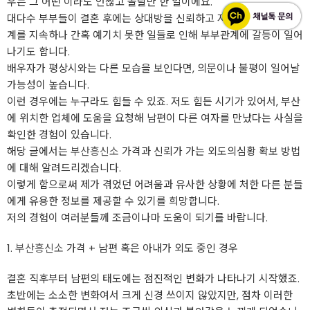
우는 그 어떤 이라도 언짢고 놀랄만 한 일이에요.
대다수 부부들이 결혼 후에는 상대방을 신뢰하고 지지하며 평온한 관
계를 지속하나 간혹 예기치 못한 일들로 인해 부부관계에 갈등이 일어
나기도 합니다.
배우자가 평상시와는 다른 모습을 보인다면, 의문이나 불평이 일어날
가능성이 높습니다.
이런 경우에는 누구라도 힘들 수 있죠. 저도 힘든 시기가 있어서, 부산
에 위치한 업체에 도움을 요청해 남편이 다른 여자를 만났다는 사실을
확인한 경험이 있습니다.
해당 글에서는
부산흥신소
가격과 신뢰가 가는 외도의심황 확보 방법
에 대해 알려드리겠습니다.
이렇게 함으로써 제가 겪었던 어려움과 유사한 상황에 처한 다른 분들
에게 유용한 정보를 제공할 수 있기를 희망합니다.
저의 경험이 여러분들께 조금이나마 도움이 되기를 바랍니다.
1.
부산흥신소
가격 + 남편 혹은 아내가 외도 중인 경우
결혼 직후부터 남편의 태도에는 점진적인 변화가 나타나기 시작했죠.
초반에는 소소한 변화여서 크게 신경 쓰이지 않았지만, 점차 이러한