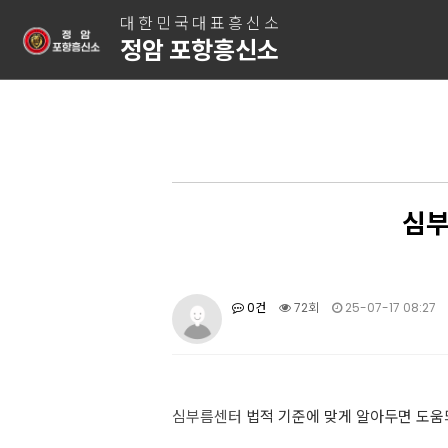
대한민국대표흥신소
정암 포항흥신소
심부
0건
72회
25-07-17 08:27
심부름센터
법적 기준에 맞게 알아두면 도움