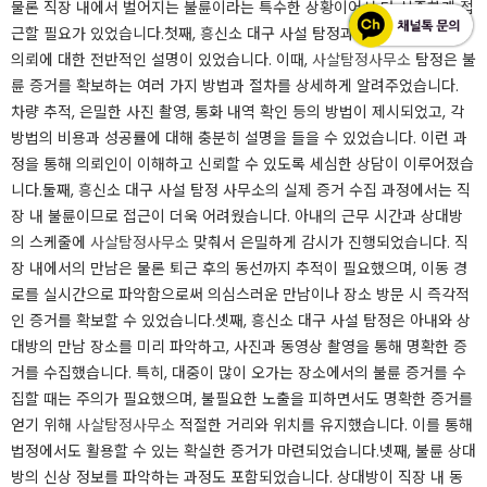
물론 직장 내에서 벌어지는 불륜이라는 특수한 상황이어서 더 신중하게 접
근할 필요가 있었습니다.​​​​첫째, 흥신소 대구 사설 탐정과의 첫 만남에서는
의뢰에 대한 전반적인 설명이 있었습니다. 이때,
사살탐정사무소
탐정은 불
륜 증거를 확보하는 여러 가지 방법과 절차를 상세하게 알려주었습니다.
차량 추적, 은밀한 사진 촬영, 통화 내역 확인 등의 방법이 제시되었고, 각
방법의 비용과 성공률에 대해 충분히 설명을 들을 수 있었습니다. 이런 과
정을 통해 의뢰인이 이해하고 신뢰할 수 있도록 세심한 상담이 이루어졌습
니다.​​​둘째, 흥신소 대구 사설 탐정 사무소의 실제 증거 수집 과정에서는 직
장 내 불륜이므로 접근이 더욱 어려웠습니다. 아내의 근무 시간과 상대방
의 스케줄에
사살탐정사무소
맞춰서 은밀하게 감시가 진행되었습니다. 직
장 내에서의 만남은 물론 퇴근 후의 동선까지 추적이 필요했으며, 이동 경
로를 실시간으로 파악함으로써 의심스러운 만남이나 장소 방문 시 즉각적
인 증거를 확보할 수 있었습니다.​​​​셋째, 흥신소 대구 사설 탐정은 아내와 상
대방의 만남 장소를 미리 파악하고, 사진과 동영상 촬영을 통해 명확한 증
거를 수집했습니다. 특히, 대중이 많이 오가는 장소에서의 불륜 증거를 수
집할 때는 주의가 필요했으며, 불필요한 노출을 피하면서도 명확한 증거를
얻기 위해
사살탐정사무소
적절한 거리와 위치를 유지했습니다. 이를 통해
법정에서도 활용할 수 있는 확실한 증거가 마련되었습니다.​​​넷째, 불륜 상대
방의 신상 정보를 파악하는 과정도 포함되었습니다. 상대방이 직장 내 동