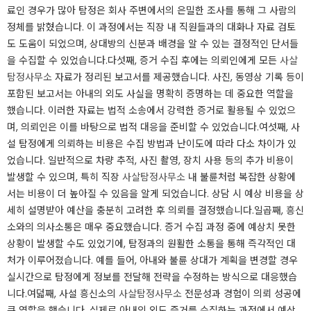
료인 경우가 많아 탐정은 회사 주변에서의 은밀한 조사를 통해 그 사람의
정체를 밝혔습니다. 이 과정에서는 직장 내 직원들과의 대화나 자료 검토
도 도움이 되었으며, 상대방의 신분과 배경을 알 수 있는 결정적인 단서들
을 수집할 수 있었습니다.​​​​다섯째, 증거 수집 후에는 의뢰인에게 모든
사살
탐정사무소
자료가 정리된 보고서를 제공했습니다. 사진, 동영상 기록 등이
포함된 보고서는 아내의 외도 사실을 명확히 증명하는 데 중요한 역할을
했습니다. 이러한 자료는 법적 소송에서 강력한 증거로 활용될 수 있었으
며, 의뢰인은 이를 바탕으로 법적 대응을 준비할 수 있었습니다.​​​​여섯째, 사
설 탐정에게 의뢰하는 비용은 수집 방법과 난이도에 따라 다소 차이가 있
었습니다. 일반적으로 차량 추적, 사진 촬영, 장치 사용 등의 추가 비용이
발생할 수 있으며, 특히 직장
사살탐정사무소
내 불륜처럼 복잡한 상황에
서는 비용이 더 높아질 수 있음을 알게 되었습니다. 상담 시 예상 비용을 상
세히 설명받아 예산을 충분히 고려한 후 의뢰를 결정했습니다.​​​일곱째, 흥신
소와의 의사소통은 매우 중요했습니다. 증거 수집 과정 중에 예상치 못한
상황이 발생할 수도 있었기에, 탐정과의 원활한 소통을 통해 즉각적인 대
처가 이루어졌습니다. 예를 들어, 아내와 불륜 상대가 계획을 변경할 경우
실시간으로 탐정에게 정보를 전달해 전략을 수정하는 방식으로 대응했습
니다.​​​​여덟째, 사설 흥신소의
사살탐정사무소
전문성과 경험이 의뢰 성공에
큰 역할을 했습니다. 실제로 아내의 외도 증거를 수집하는 과정에서 예상