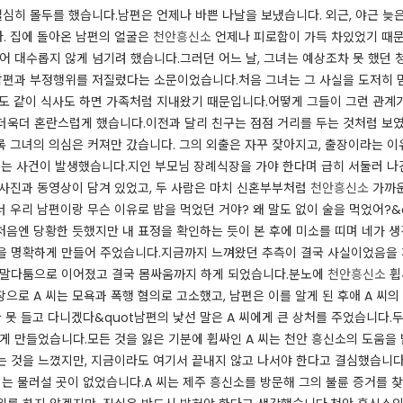
 열심히 몰두를 했습니다.남편은 언제나 바쁜 나날을 보냈습니다. 외근, 야근 
다. 집에 돌아온 남편의 얼굴은
천안흥신소
언제나 피로함이 가득 차있었기 때문
싶어 대수롭지 않게 넘기려 했습니다.그러던 어느 날, 그녀는 예상조차 못 했던
 남편과 부정행위를 저질렀다는 소문이었습니다.처음 그녀는 그 사실을 도저히 
도 같이 식사도 하면 가족처럼 지내왔기 때문입니다.어떻게 그들이 그런 관계가
더욱더 혼란스럽게 했습니다.이전과 달리 친구는 점점 거리를 두는 것처럼 보였고
 그녀의 의심은 커져만 갔습니다. 그의 외출은 자꾸 잦아지고, 출장이라는 이유
되는 사건이 발생했습니다.지인 부모님 장례식장을 가야 한다며 급히 서둘러 나간 
 사진과 동영상이 담겨 있었고, 두 사람은 마치 신혼부부처럼
천안흥신소
가까운
 우리 남편이랑 무슨 이유로 밥을 먹었던 거야? 왜 말도 없이 술을 먹었어?&
처음엔 당황한 듯했지만 내 표정을 확인하는 듯이 본 후에 미소를 띠며 네가 
심을 명확하게 만들어 주었습니다.지금까지 느껴왔던 추측이 결국 사실이었음을
 말다툼으로 이어졌고 결국 몸싸움까지 하게 되었습니다.분노에
천안흥신소
휩
으로 A 씨는 모욕과 폭행 혐의로 고소했고, 남편은 이를 알게 된 후애 A 씨의
굴 못 들고 다니겠다&quot남편의 낯선 말은 A 씨에게 큰 상처를 주었습니다.
게 만들었습니다.모든 것을 잃은 기분에 휩싸인 A 씨는 천안 흥신소의 도움을
는 것을 느꼈지만, 지금이라도 여기서 끝내지 않고 나서야 한다고 결심했습니다
더는 물러설 곳이 없었습니다.A 씨는 제주 흥신소를 방문해 그의 불륜 증거를