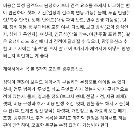
비용은 특정 금액으로 단정하기보다 견적 요소를 쪼개서 비교하는 편
이 안전하다. 첫째, 기간(일정이 길수록 변동 가능). 둘째, 투입 인원(1
인/복수 인력). 셋째, 난이도(대상 파악 난도, 변수 발생 가능성). 넷
째, 장비·이동 등 부대비용 포함 여부. 다섯째, 보고 방식(요약 중심인
지, 상세 기록인지). 여섯째, 긴급성(당일 착수, 야간·주말 포함 등). 같
은 요청이라도 조건에 따라 견적이 달라질 수 있으니,
광주흥신소
추
천 비교 시에는 “총액”만 보지 말고 이 6가지가 계약서에 어떻게 반영
되는지 확인하는 게 좋다.
계약서에서 꼭 볼 5가지 포인트
광주흥신소
상담이 괜찮아 보여도 계약서가 부실하면 분쟁으로 이어질 수 있다.
첫째, 업무 범위가 ‘무엇을 하고 무엇을 하지 않는지’까지 구체적으로
적혀 있는지. 둘째, 결과물 정의(보고서 형태, 전달 시점, 제공 매체).
셋째, 비용 구성과 추가 비용 발생 조건. 넷째, 환불·중도 해지 기준(착
수 전/후, 단계별 정산 방식). 다섯째, 개인정보 및 자료의 보관·폐기
조항.
광주흥신소
추천 목록을 추려도 마지막 결정은 계약서로 하는
편이 안전하며, 모호한 문구는 수정 요청이 가능해야 한다.