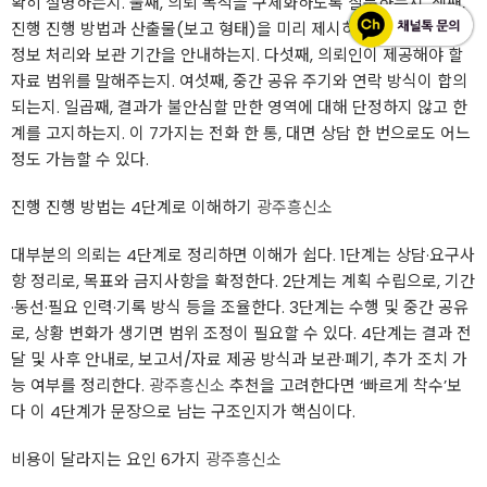
확히 설명하는지. 둘째, 의뢰 목적을 구체화하도록 질문하는지. 셋째,
진행 진행 방법과 산출물(보고 형태)을 미리 제시하는지. 넷째, 개인
정보 처리와 보관 기간을 안내하는지. 다섯째, 의뢰인이 제공해야 할
자료 범위를 말해주는지. 여섯째, 중간 공유 주기와 연락 방식이 합의
되는지. 일곱째, 결과가 불안심할 만한 영역에 대해 단정하지 않고 한
계를 고지하는지. 이 7가지는 전화 한 통, 대면 상담 한 번으로도 어느
정도 가늠할 수 있다.
진행 진행 방법는 4단계로 이해하기
광주흥신소
대부분의 의뢰는 4단계로 정리하면 이해가 쉽다. 1단계는 상담·요구사
항 정리로, 목표와 금지사항을 확정한다. 2단계는 계획 수립으로, 기간
·동선·필요 인력·기록 방식 등을 조율한다. 3단계는 수행 및 중간 공유
로, 상황 변화가 생기면 범위 조정이 필요할 수 있다. 4단계는 결과 전
달 및 사후 안내로, 보고서/자료 제공 방식과 보관·폐기, 추가 조치 가
능 여부를 정리한다.
광주흥신소
추천을 고려한다면 ‘빠르게 착수’보
다 이 4단계가 문장으로 남는 구조인지가 핵심이다.
비용이 달라지는 요인 6가지
광주흥신소