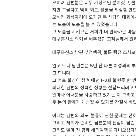
오히려 남편분은 너무 가정적인 분이셨고, 물
지만 그렇다고 딱히 외도, 불륜을 의심할 만
오히려 회식자리에 오가던 두 사람의 대회에
는 모습이 모습을 볼 수 있었습니다.
그 모습을 지켜보던 저희가 더 안타까운 마음
대구흥신소
의뢰를 해주셨던 고객님께서 원하
대구흥신소
남편 부정행위, 불륜 탐정 조사로
알고 보니 남편분은 5년 전 다른 여성과의 
고 합니다.
그 후로 불신이 생겨 매년 1~2회 불현듯 한
최대한 남편의 정확한 상황을 전달드리려고 
얼마나 아내분을 사랑하고 있지는 지 그리고
두 분의 관계가 개선될 수 있기를 간절히 바
아내는 남편의 외도, 불륜에 관한 문제는 전
그리고 저희가 준비한 남편분의 진심이 담긴
그리도 얼마 전 함께 해외여행을 다녀오셨다며