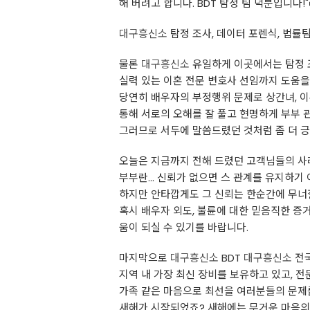
해 버려고 합니다. BDT 탐정 팀 덕분입니다
대구흥신소
탐정 조사, 데이터 포렌식, 법률팀
물론
대구흥신소
유일하게 이곳에서는 탐정 조
실력 있는 이혼 전문 변호사 선임까지 도움을
당연히 배우자의 부정행위 문제로 상간녀, 이
통해 서로의 오해를 잘 풀고 현명하게 부부 
그러므로 서두에 말씀드렸던 것처럼 좀 더 긍
오늘은 지금까지 전해 드렸던 고객님들의 사
부부란... 신뢰가 없으면 스 관계를 유지하기
하지만 안타깝게도 그 신뢰는 한순간에 무너
혹시 배우자 외도, 불륜에 대한 믿음직한 증
움이 되실 수 있기를 바랍니다.
마지막으로
대구흥신소
BDT
대구흥신소
전국
지역 내 가장 최신 장비를 보유하고 있고, 
가족 같은 마음으로 최선을 여러분들의 문제
새해가 시작되었죠? 새해에는 무거운 마음의