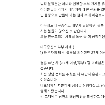
법정 분쟁뿐만 아니라 현명한 부부 관계를 
여러분들은 각자의 배우자에 대한 신뢰를 얼마
닌 물증으로 만들어 가는 절차 속에 이혼보다
아무래도
대구흥신소
배우자 일탈행위, 불륜
시는 분들이 많으신 것 같습니다.
오늘 전해드리는 사례를 통해 좀 더 긍정적
대구흥신소
부부 사례 (
1) 배우자의 바람, 불륜을 의심했던 37세 여성
결혼 10년 차 (37세 여성/주부) 김 고객
셨습니다.
처음 상담 전화를 주셨을 때 유난히 흥분되
이었습니다.
대표님께서 차분하게 상담을 진행하셨고, 탐정 
행해 드렸습니다.
김 고객님은 남편의 배신행위를 확신하고 계