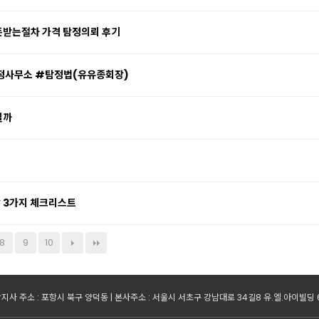
받는절차 가격 탐정의뢰 후기
정사무소 #탐정법(유유종회장)
릴까
할 3가지 체크리스트
8
9
10
지사 주소 : 포항시 북구 양덕동 | 본사주소 : 서울시 서초구 강남대로 34길8 유.엘.아이빌딩 6층 |