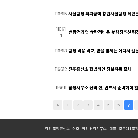
116615
사설탐정 의뢰금액 창원사설탐정 떼인돈
11661
#탐정직업 #탐정비용 #탐정추천 탐
4
116613
탐정 비용 비교, 믿을 업체는 어디서 갈
116612
전주흥신소 합법적인 정보취득 절차
116611
탐정사무소 선택 전, 반드시 준비해야 
다음
맨끝
1
2
3
4
5
6
7
정암 포항흥신소 | 상호 : 정암 탐정사무소 | 대표 : 조훈래 | 포항