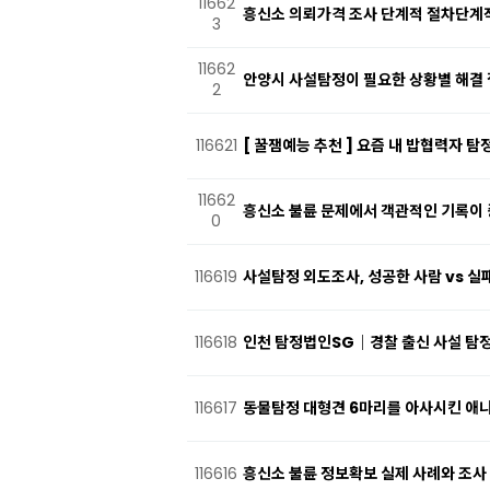
11662
흥신소 의뢰가격 조사 단계적 절차단계
3
11662
안양시 사설탐정이 필요한 상황별 해결 
2
116621
[ 꿀잼예능 추천 ] 요즘 내 밥협력자 
11662
흥신소 불륜 문제에서 객관적인 기록이
0
116619
사설탐정 외도조사, 성공한 사람 vs 실
116618
인천 탐정법인SG｜경찰 출신 사설 탐정
116617
동물탐정 대형견 6마리를 아사시킨 애
116616
흥신소 불륜 정보확보 실제 사례와 조사