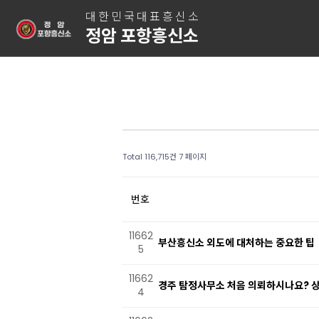
대한민국대표흥신소
정암 포항흥신소
Total 116,715건
7 페이지
번호
11662
부산흥신소 외도에 대처하는 중요한 팁
5
11662
경주 탐정사무소 처음 의뢰하시나요? 
4